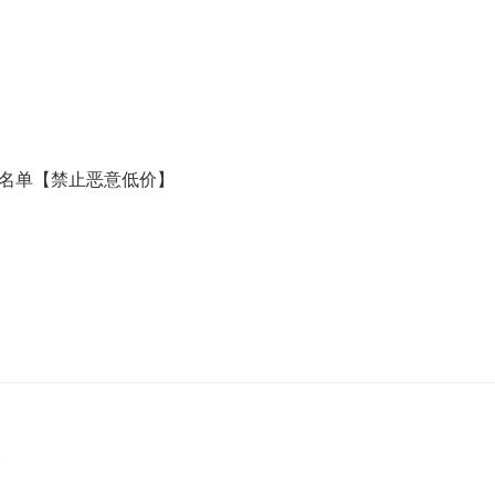
黑名单【禁止恶意低价】
室