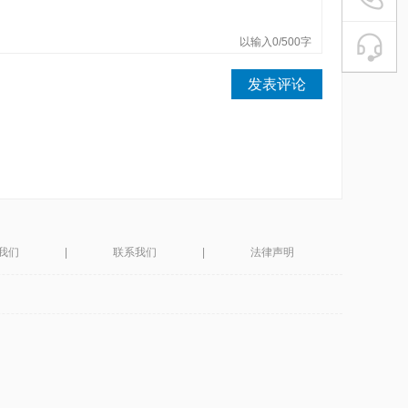
魔电平台
以输入0/500字
在
微信扫描
发表评论
我们
|
联系我们
|
法律声明