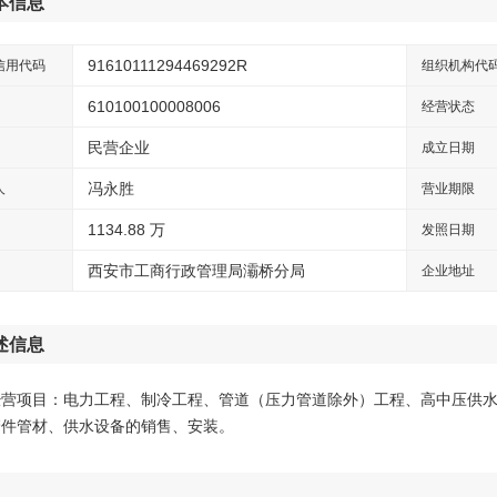
本信息
91610111294469292R
信用代码
组织机构代
610100100008006
经营状态
民营企业
成立日期
冯永胜
人
营业期限
1134.88 万
发照日期
西安市工商行政管理局灞桥分局
企业地址
述信息
经营项目：电力工程、制冷工程、管道（压力管道除外）工程、高中压供
管件管材、供水设备的销售、安装。