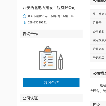
公司基
西安西北电力建设工程有限公司
统一社会

西安市灞桥区电厂东路7号2号楼二层

029-83519391
注册号
公司资质
咨询合作
法定代表
注册资本
登记机关
公司描
咨询合作
一般
冷设备、
公司认证
评论