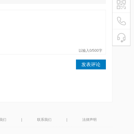
021-54
魔电平台
在
微信扫描
以输入0/500字
发表评论
我们
|
联系我们
|
法律声明