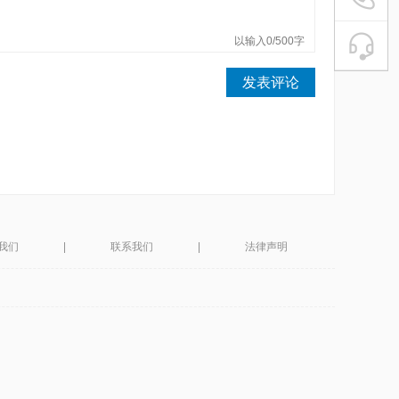
魔电平台
以输入0/500字
在
微信扫描
发表评论
我们
|
联系我们
|
法律声明