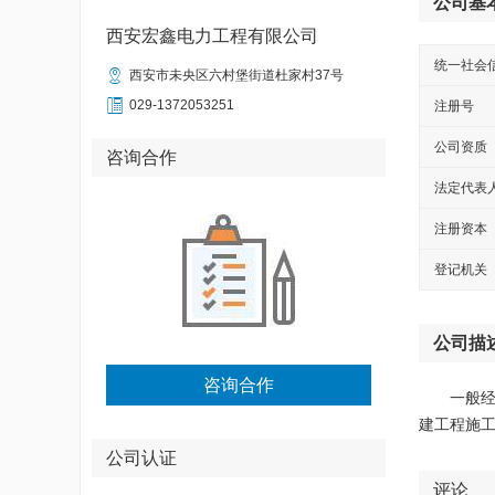
公司基
西安宏鑫电力工程有限公司
统一社会

西安市未央区六村堡街道杜家村37号

029-1372053251
注册号
公司资质
咨询合作
法定代表
注册资本
登记机关
公司描
咨询合作
一般经
建工程施
公司认证
评论