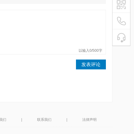
021-54
魔电平台
在
微信扫描
以输入0/500字
发表评论
我们
|
联系我们
|
法律声明