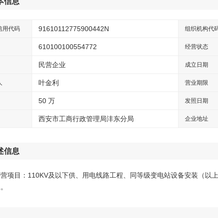
本信息
91610112775900442N
信用代码
组织机构代
610100100554772
经营状态
民营企业
成立日期
叶金利
人
营业期限
50 万
发照日期
西安市工商行政管理局沣东分局
企业地址
述信息
营项目：110KV及以下供、用电线路工程、同等级变电站设备安装（以
工。