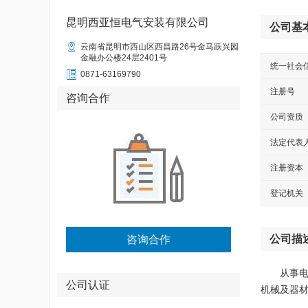
昆明西亚恒电气安装有限公司
公司基

云南省昆明市西山区西昌路26号金马跃兴园
金融办公楼24层2401号
统一社会

0871-63169790
注册号
咨询合作
公司资质
法定代表
注册资本
登记机关
公司描
咨询合作
从事
公司认证
机械及器