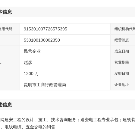
本信息
915301007726575395
信用代码
组织机构代
530100100002350
经营状态
民营企业
成立日期
赵彦
人
营业期限
1200 万
发照日期
昆明市工商行政管理局
企业地址
述信息
电网建安工程的设计、施工、技术咨询服务；送变电工程专业承包；建筑
材、电线电缆、五金交电的销售