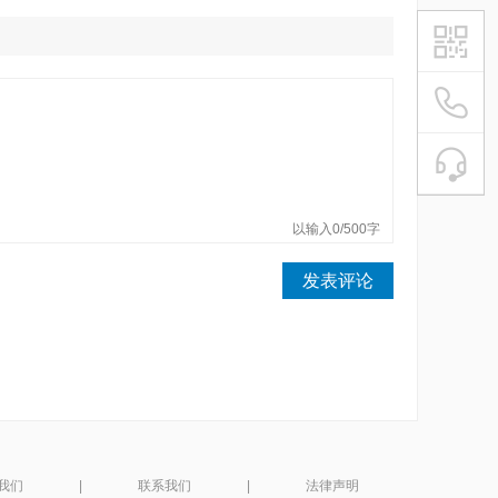
021-54
魔电平台
在
微信扫描
以输入0/500字
发表评论
我们
|
联系我们
|
法律声明