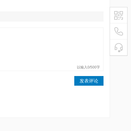
021-54
魔电平台
在
微信扫描
以输入0/500字
发表评论